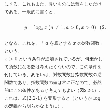
にする。これもまた、臭いものには蓋をしただけ
である。一般的に書くと、
=
log
(
≠
1
,
>
0
,
>
0
)
(2.2
y
x
a
a
x
a
となる。これを、「
a
を底とする
x
の対数関数」
という。
>
0
x
という条件が追加されているが、何乗かし
て負数になる数は考えたくないので、この条件を
付けている。あるいは、対数関数は指数関数の逆
関数であり、指数関数の値は常に正なので、必然
的にこの条件があると考えてもよい（図2.2-1）。
(2.2-1)
log
これは、式
を変形すると（というか
の定義から明らかなように）、