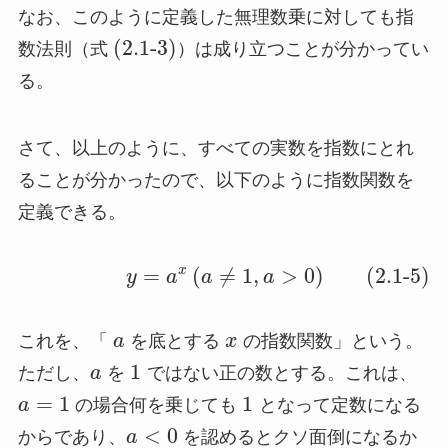
なお、このように定義した無理数乗に対しても指
(2.1-3)
数法則（式
）は成り立つことが分かってい
る。
さて、以上のように、すべての実数を指数にとれ
ることが分かったので、以下のように指数関数を
定義できる。
x
=
(
≠
1
,
>
0
)
(2.1-5)
y
a
a
a
これを、「
a
を底とする
x
の指数関数」という。
1
ただし、
a
を
ではない正の数とする。これは、
=
1
1
a
の場合何を乗じても
となって定数になる
<
0
からであり、
a
を認めるとクソ面倒になるか