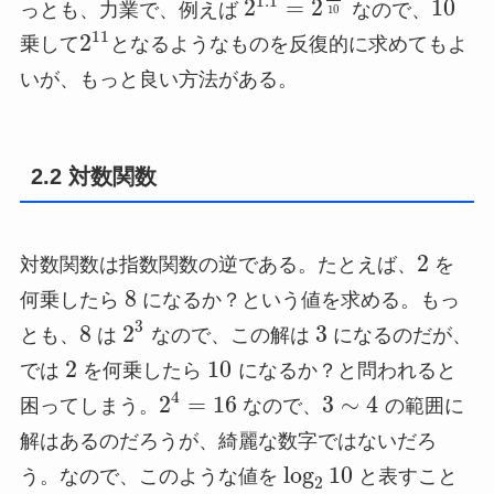
1.1
2
=
2
10
っとも、力業で、例えば
なので、
10
11
2
乗して
となるようなものを反復的に求めてもよ
いが、もっと良い方法がある。
2.2 対数関数
2
対数関数は指数関数の逆である。たとえば、
を
8
何乗したら
になるか？という値を求める。もっ
3
8
2
3
とも、
は
なので、この解は
になるのだが、
2
10
では
を何乗したら
になるか？と問われると
4
2
=
16
3
∼
4
困ってしまう。
なので、
の範囲に
解はあるのだろうが、綺麗な数字ではないだろ
log
10
う。なので、このような値を
と表すこと
2