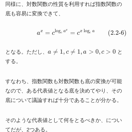
同様に、対数関数の性質を利用すれば指数関数の
底も容易に変換できて、
log
log
x
x
a
x
a
=
=
(2.2-6)
a
c
c
c
c
≠
1
,
≠
1
,
>
0
,
>
0
となる。ただし、
a
c
a
c
と
する。
すなわち、指数関数も対数関数も底の変換が可能
なので、ある代表値となる底を決めてやり、その
底について議論すれば十分であることが分かる。
そのような代表値として何をとるべきか、につい
てだが、2つある。