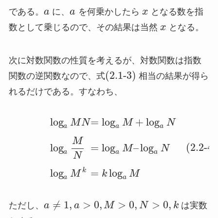
である。
a
に、
a
を何乗かしたら
x
となる数を指
数として乗じるので、その結果は当然
x
となる。
次に対数関数の性質を考えるが、対数関数は指数
(2.1-3)
関数の逆関数なので、式
相当の結果が得ら
れるだけである。すなわち、
log
=
log
+
log
M
N
M
N
a
a
a
M
(2.2-4)
log
=
log
–
log
M
N
a
a
a
N
k
log
=
log
M
k
M
a
a
≠
1
,
>
0
,
>
0
,
>
0
,
ただし、
a
a
M
N
k
は実数