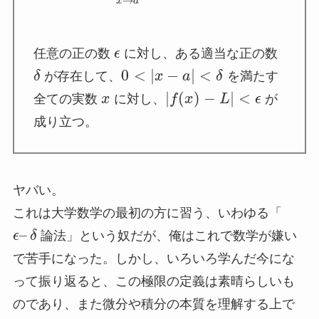
→
x
a
任意の正の数
ϵ
に対し、ある適当な正の数
0
<
|
−
|
<
δ
が存在して、
x
a
δ
を満たす
|
(
)
−
|
<
全ての実数
x
に対し、
f
x
L
ϵ
が
成り立つ。
ヤバい。
これは大学数学の最初の方に習う、いわゆる「
–
ϵ
δ
論法」という奴だが、俺はこれで数学が嫌い
で苦手になった。しかし、いろいろ学んだ今にな
って振り返ると、この極限の定義は素晴らしいも
のであり、また微分や積分の本質を理解する上で