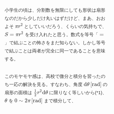
小学生の頃は、分割数を無限にしても形状は扇形
なのだから少しだけ丸いはずだけど、まあ、おお
2
よそ
π
r
としていいだろう、くらいの気持ちで、
2
=
=
S
π
r
を受け入れたと思う。数式を等号「
」で結ぶことの怖さをまだ知らない。しかし等号
で結ぶことは両者が完全に同一であることを意味
する。
このモヤモヤ感は、高校で微分と積分を習ったの
d
[
r
a
d
]
ち一応の解決を見る。すなわち、角度
θ
の
1
2
d
扇形の面積は
r
θ
に限りなく等しいから(*1)、
2
0
∼
2
[
r
a
d
]
θ
を
π
まで積分して、