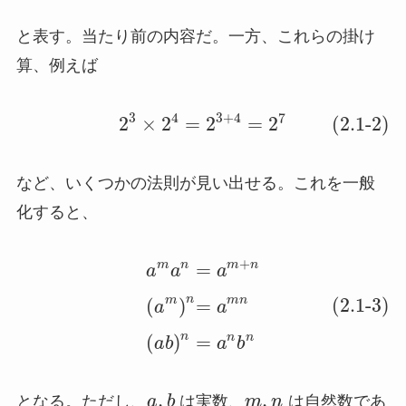
と表す。当たり前の内容だ。一方、これらの掛け
算、例えば
3
4
3
+
4
7
2
×
2
=
2
=
2
(2.1-2)
など、いくつかの法則が見い出せる。これを一般
化すると、
+
m
n
m
n
=
a
a
a
n
(2.1-3)
m
m
n
(
)
=
a
a
n
n
n
(
)
=
a
b
a
b
,
,
となる。ただし、
a
b
は実数、
m
n
は自然数であ