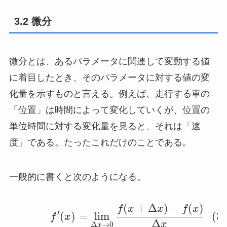
3.2 微分
微分とは、あるパラメータに関連して変動する値
に着目したとき、そのパラメータに対する値の変
化量を示すものと言える。例えば、走行する車の
「位置」は時間によって変化していくが、位置の
単位時間に対する変化量を見ると、それは「速
度」である。たったこれだけのことである。
一般的に書くと次のようになる。
(
+
Δ
)
−
(
)
f
x
x
f
x
′
(
)
=
lim
(3.
f
x
Δ
x
Δ
→
0
x