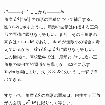
///———-(*1) ここから———-///
d
[
r
a
d
]
角度
θ
の扇形の面積について補足する。
図3.0-2に示すように、扇形の面積は内接する三角
形の面積に限りなく等しい。また、その三角形の
sin
d
高さは
r
θ
であり、 今
θ
が無限小の場合を考
sin
d
d
えているから、
θ
は
θ
に限りなく等しい。
この極限は、高校数学では、扇形とそれに近い三
角形の幾何学的関係から導くが、3.3節に示す
(3.3-23)
Taylor展開により、式
のように一瞬で導
出できる。
d
すなわち、角度
θ
の扇形の面積は、内接する三角
1
2
d
形の面積
r
θ
に限りなく等しい。
2