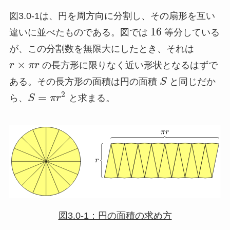
図3.0-1は、円を周方向に分割し、その扇形を互い
16
違いに並べたものである。図では
等分している
が、この分割数を無限大にしたとき、それは
×
r
π
r
の長方形に限りなく近い形状となるはずで
ある。その長方形の面積は円の面積
S
と同じだか
2
=
ら、
S
π
r
と求まる。
図3.0-1：円の面積の求め方