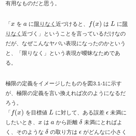
有用なものだと思う。
(
)
「
x
を
a
に
限りなく
近づけると、
f
x
は
L
に
限
りなく
近づく」ということを言っているだけなの
だが、なぜこんなヤバい表現になったのかという
と、「限りなく」という表現が曖昧なためであ
る。
極限の定義をイメージしたものを図3.1-1に示す
が、極限の定義を言い換えれば次のようになるだ
ろう。
(
)
「
f
x
を目標値
L
に対して、ある誤差
ϵ
未満に
したいとき、
x
は
a
から距離
δ
未満にとればよ
く、そのような
δ
の取り方は
ϵ
がどんなに小さく