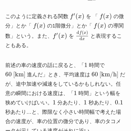
′
(
)
(
)
このように定義される関数
f
x
を 「
f
x
の微
(
)
(
)
分」とか「
f
x
の1階微分」とか「
f
x
の導関
d
(
)
f
x
′
(
)
数」という。また、
f
x
を
と表現するこ
d
x
ともある。
1
前述の車の速度の話に戻ると、「
時間で
60 [km]
60 [km/h]
進んだ」とき、平均速度は
だ
が、途中加速や減速をしているかもしれない。任
1
意の瞬間における速度は、「
時間」という幅を
1
1
0.1
狭めていけばいい。
分あたり、
秒あたり、
秒あたり…と、際限なく小さい時間幅で考えた場
合の速度が、車の位置の微分であり、車のタコメ
ータが示している速度がそれに近い。