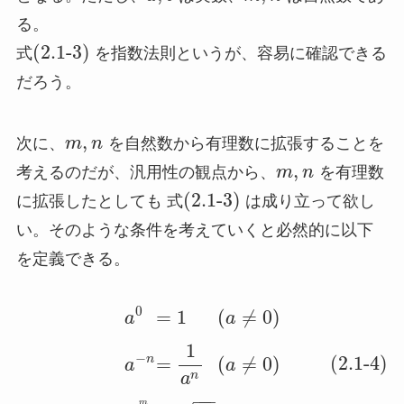
る。
(2.1-3)
式
を指数法則というが、容易に確認できる
だろう。
,
次に、
m
n
を自然数から有理数に拡張することを
,
考えるのだが、汎用性の観点から、
m
n
を有理数
(2.1-3)
に拡張したとしても 式
は成り立って欲し
い。そのような条件を考えていくと必然的に以下
を定義できる。
0
=
1
(
≠
0
)
a
a
1
−
(2.1-4)
n
=
(
≠
0
)
a
a
n
a
−
−
−
m