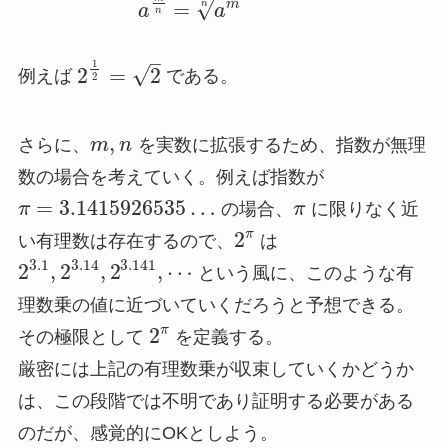
√
m
=
n
a
a
n
–
1
√
2
=
2
例えば
である。
2
,
さらに、
m
n
を実数に拡張するため、指数が無理
数の場合を考えていく。例えば指数が
=
3.14159
26535
…
π
の場合、
π
に限りなく近
2
π
い有理数は存在するので、
は
3.1
3.14
3.141
2
,
2
,
2
,
⋯
という風に、このような有
理数乗の値に近づいていくだろうと予想できる。
2
π
その極限として
を定義する。
厳密には上記の有理数乗が収束していくかどうか
は、この段階では不明であり証明する必要がある
のだが、感覚的にOKとしよう。