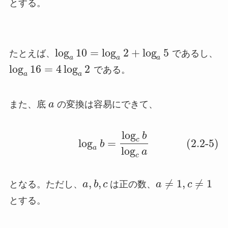
とする。
log
10
=
log
2
+
log
5
たとえば、
であるし、
a
a
a
log
16
=
4
log
2
である。
a
a
また、底
a
の変換は容易にできて、
log
b
c
log
=
(2.2-5)
b
a
log
a
c
,
,
≠
1
,
≠
1
となる。ただし、
a
b
c
は正の数、
a
c
とする。