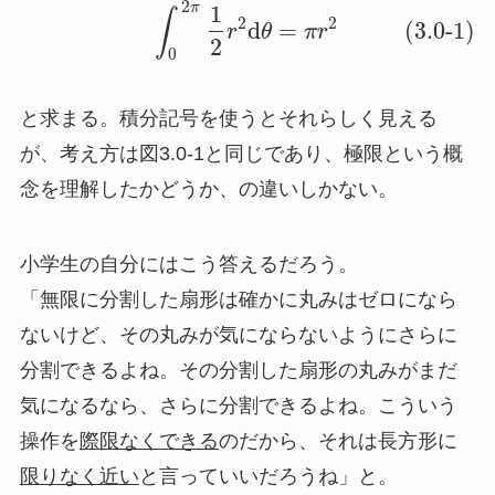
2
1
π
∫
2
2
d
=
(3.0-1)
r
θ
π
r
2
0
と求まる。積分記号を使うとそれらしく見える
が、考え方は図3.0-1と同じであり、極限という概
念を理解したかどうか、の違いしかない。
小学生の自分にはこう答えるだろう。
「無限に分割した扇形は確かに丸みはゼロになら
ないけど、その丸みが気にならないようにさらに
分割できるよね。その分割した扇形の丸みがまだ
気になるなら、さらに分割できるよね。こういう
操作を
際限なくできる
のだから、それは長方形に
限りなく近い
と言っていいだろうね」と。