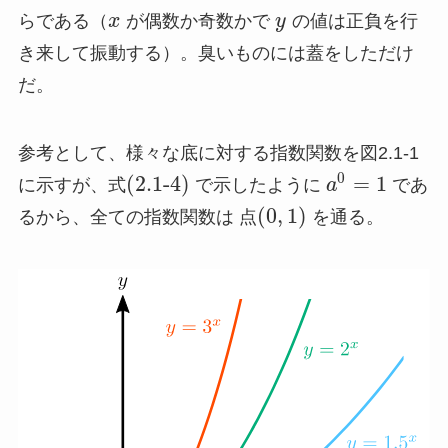
らである（
x
が偶数か奇数かで
y
の値は正負を行
き来して振動する）。臭いものには蓋をしただけ
だ。
参考として、様々な底に対する指数関数を図2.1-1
0
(2.1-4)
=
1
に示すが、式
で示したように
a
であ
(
0
,
1
)
るから、全ての指数関数は 点
を通る。