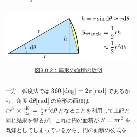
図3.0-2：扇形の面積の近似
360
[
d
e
g
]
=
2
[
r
a
d
]
一方、弧度法では
π
であるか
d
[
r
a
d
]
ら、角度
θ
の扇形の面積は
d
1
2
2
×
=
d
θ
π
r
r
θ
となることを利用して上記と
2
2
π
2
=
同じ結果を得るが、これは円の面積が
S
π
r
を
既知としてしまっているから、円の面積の公式を