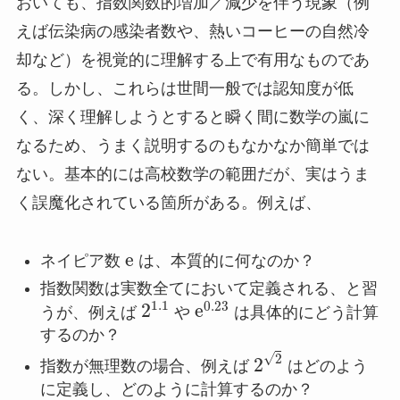
おいても、指数関数的増加／減少を伴う現象（例
えば伝染病の感染者数や、熱いコーヒーの自然冷
却など）を視覚的に理解する上で有用なものであ
る。しかし、これらは世間一般では認知度が低
く、深く理解しようとすると瞬く間に数学の嵐に
なるため、うまく説明するのもなかなか簡単では
ない。基本的には高校数学の範囲だが、実はうま
く誤魔化されている箇所がある。例えば、
e
ネイピア数
は、本質的に何なのか？
指数関数は実数全てにおいて定義される、と習
1.1
0.23
2
e
うが、例えば
や
は具体的にどう計算
するのか？
√
2
2
指数が無理数の場合、例えば
はどのよう
に定義し、どのように計算するのか？