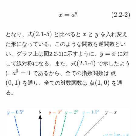
y
=
(2.2-2)
x
a
(2.1-5)
となり、式
と比べると
x
と
y
を入れ変え
た形になっている。このような関数を逆関数とい
=
い、グラフ上は図2.2-1に示すように、
y
x
に対
(2.1-4)
して線対称になる。また、式
で示したよう
0
=
1
に
a
であるから、全ての指数関数は 点
(
0
,
1
)
(
1
,
0
)
を通り、全ての対数関数は 点
を通
る。